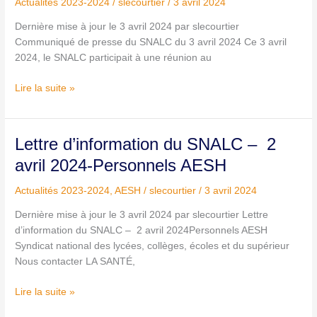
Actualités 2023-2024
/
slecourtier
/
3 avril 2024
:
Dernière mise à jour le 3 avril 2024 par slecourtier
le
Communiqué de presse du SNALC du 3 avril 2024 Ce 3 avril
SNALC
2024, le SNALC participait à une réunion au
tire
la
Lire la suite »
sonnette
d’alarme
Lettre
Lettre d’information du SNALC – 2
d’information
avril 2024-Personnels AESH
du
SNALC –
Actualités 2023-2024
,
AESH
/
slecourtier
/
3 avril 2024
2
Dernière mise à jour le 3 avril 2024 par slecourtier Lettre
avril
d’information du SNALC – 2 avril 2024Personnels AESH
2024-
Syndicat national des lycées, collèges, écoles et du supérieur
Personnels
Nous contacter LA SANTÉ,
AESH
Lire la suite »