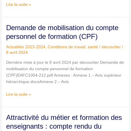
Lire la suite »
Demande
Demande de mobilisation du compte
de
personnel de formation (CPF)
mobilisation
du
Actualités 2023-2024
,
Conditions de travail, santé
/
slecourtier
/
compte
8 avril 2024
personnel
Dernière mise à jour le 8 avril 2024 par slecourtier Demande de
de
mobilisation du compte personnel de formation
formation
(CPF)EAFC1004-212.pdf Annexes : Annexe 1 – Avis supérieur
(CPF)
hiérarchique.docxAnnexe 2 – Avis
Lire la suite »
Attractivité
Attractivité du métier et formation des
du
enseignants : compte rendu du
métier