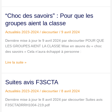
“Choc
“Choc des savoirs” : Pour que les
des
groupes aient la classe
savoirs”
:
Actualités 2023-2024
/
slecourtier
/
9 avril 2024
Pour
Dernière mise à jour le 9 avril 2024 par slecourtier POUR QUE
que
LES GROUPES AIENT LA CLASSE Mise en œuvre du « choc
les
des savoirs » Cela n’aura échappé à personne :
groupes
aient
Lire la suite »
la
classe
Suites
Suites avis F3SCTA
avis
Actualités 2023-2024
/
slecourtier
/
8 avril 2024
F3SCTA
Dernière mise à jour le 8 avril 2024 par slecourtier Suites avis
F3SCTADRRH1004-219.pdf