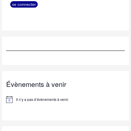
Évènements à venir
Il n’y a pas d’évènements à venir.
N
o
t
i
c
e