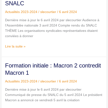
SNALC
et
formation
Actualités 2023-2024
/
slecourtier
/
6 avril 2024
des
enseignants
Dernière mise à jour le 6 avril 2024 par slecourtier Audience à
:
l’Assemblée nationale 3 avril 2024 Compte rendu du SNALC
compte
THÈME Les organisations syndicales représentatives étaient
rendu
conviées à donner
du
SNALC
Lire la suite »
Formation
Formation initiale : Macron 2 contredit
initiale :
Macron 1
Macron
2
Actualités 2023-2024
/
slecourtier
/
6 avril 2024
contredit
Dernière mise à jour le 6 avril 2024 par slecourtier
Macron
Communiqué de presse du SNALC du 5 avril 2024 Le président
1
Macron a annoncé ce vendredi 5 avril la création