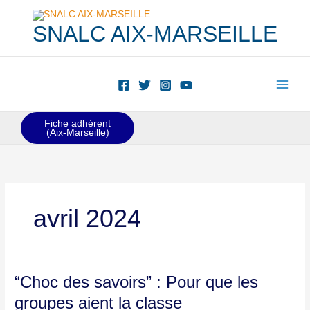
Aller
au
SNALC AIX-MARSEILLE
contenu
Fiche adhérent
(Aix-Marseille)
avril 2024
“Choc
“Choc des savoirs” : Pour que les
des
groupes aient la classe
savoirs”