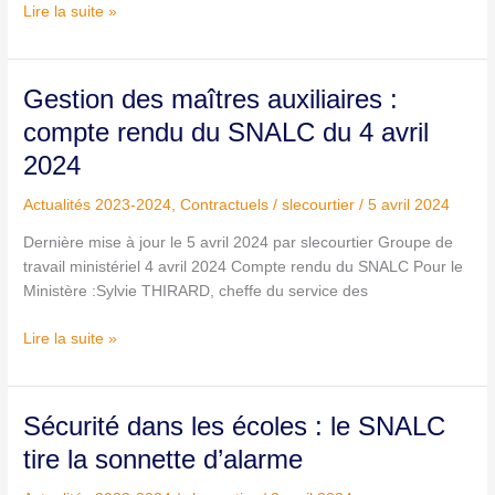
Lire la suite »
Gestion
Gestion des maîtres auxiliaires :
des
compte rendu du SNALC du 4 avril
maîtres
2024
auxiliaires
:
Actualités 2023-2024
,
Contractuels
/
slecourtier
/
5 avril 2024
compte
rendu
Dernière mise à jour le 5 avril 2024 par slecourtier Groupe de
du
travail ministériel 4 avril 2024 Compte rendu du SNALC Pour le
SNALC
Ministère :Sylvie THIRARD, cheffe du service des
du
4
Lire la suite »
avril
2024
Sécurité
Sécurité dans les écoles : le SNALC
dans
tire la sonnette d’alarme
les
écoles