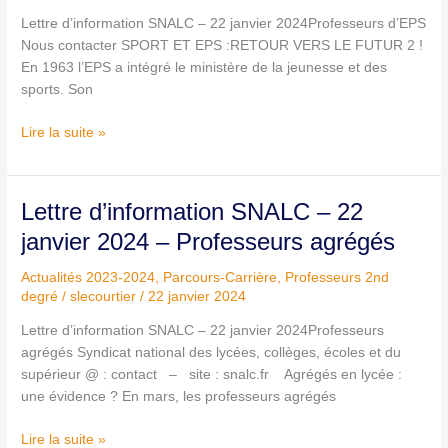
janvier
Lettre d’information SNALC – 22 janvier 2024Professeurs d’EPS
2024
Nous contacter SPORT ET EPS :RETOUR VERS LE FUTUR 2 !
En 1963 l’EPS a intégré le ministère de la jeunesse et des
sports. Son
Lire la suite »
Lettre
Lettre d’information SNALC – 22
d’information
janvier 2024 – Professeurs agrégés
SNALC
–
Actualités 2023-2024
,
Parcours-Carrière
,
Professeurs 2nd
22
degré
/
slecourtier
/
22 janvier 2024
janvier
Lettre d’information SNALC – 22 janvier 2024Professeurs
2024
agrégés Syndicat national des lycées, collèges, écoles et du
–
supérieur @ : contact – site : snalc.fr Agrégés en lycée :
Professeurs
une évidence ? En mars, les professeurs agrégés
agrégés
Lire la suite »