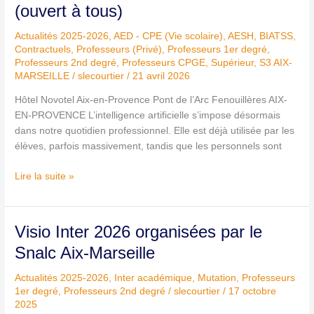
numérique,
(ouvert à tous)
l’IA
Actualités 2025-2026
,
AED - CPE (Vie scolaire)
,
AESH
,
BIATSS
,
–
Contractuels
,
Professeurs (Privé)
,
Professeurs 1er degré
,
Snalc
Professeurs 2nd degré
,
Professeurs CPGE, Supérieur
,
S3 AIX-
Aix-
MARSEILLE
/
slecourtier
/
21 avril 2026
Marseille,
le
Hôtel Novotel Aix-en-Provence Pont de l’Arc Fenouillères AIX-
9
EN-PROVENCE L’intelligence artificielle s’impose désormais
juin
dans notre quotidien professionnel. Elle est déjà utilisée par les
2026
élèves, parfois massivement, tandis que les personnels sont
de
9h-
Lire la suite »
16h30
à
Aix
Visio
Visio Inter 2026 organisées par le
(ouvert
Inter
Snalc Aix-Marseille
à
2026
tous)
organisées
Actualités 2025-2026
,
Inter académique
,
Mutation
,
Professeurs
par
1er degré
,
Professeurs 2nd degré
/
slecourtier
/
17 octobre
2025
le