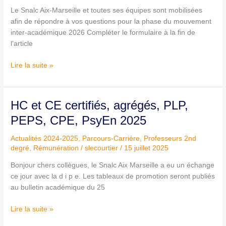
Snalc
Le Snalc Aix-Marseille et toutes ses équipes sont mobilisées
Aix-
afin de répondre à vos questions pour la phase du mouvement
Marseille
inter-académique 2026 Compléter le formulaire à la fin de
l’article
Lire la suite »
HC
HC et CE certifiés, agrégés, PLP,
et
PEPS, CPE, PsyEn 2025
CE
certifiés,
Actualités 2024-2025
,
Parcours-Carrière
,
Professeurs 2nd
agrégés,
degré
,
Rémunération
/
slecourtier
/
15 juillet 2025
PLP,
Bonjour chers collègues, le Snalc Aix Marseille a eu un échange
PEPS,
ce jour avec la d i p e. Les tableaux de promotion seront publiés
CPE,
au bulletin académique du 25
PsyEn
2025
Lire la suite »