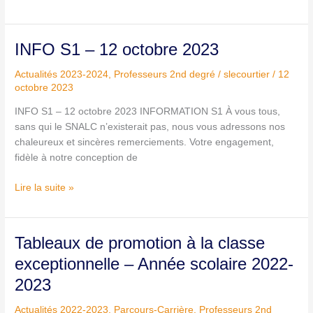
INFO
INFO S1 – 12 octobre 2023
S1
Actualités 2023-2024
,
Professeurs 2nd degré
/
slecourtier
/
12
–
octobre 2023
12
octobre
INFO S1 – 12 octobre 2023 INFORMATION S1 À vous tous,
2023
sans qui le SNALC n’existerait pas, nous vous adressons nos
chaleureux et sincères remerciements. Votre engagement,
fidèle à notre conception de
Lire la suite »
Tableaux
Tableaux de promotion à la classe
de
exceptionnelle – Année scolaire 2022-
promotion
2023
à
la
Actualités 2022-2023
,
Parcours-Carrière
,
Professeurs 2nd