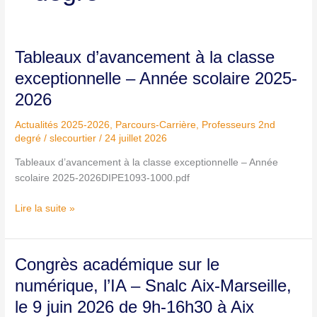
Tableaux
Tableaux d’avancement à la classe
d’avancement
exceptionnelle – Année scolaire 2025-
à
2026
la
classe
Actualités 2025-2026
,
Parcours-Carrière
,
Professeurs 2nd
exceptionnelle
degré
/
slecourtier
/
24 juillet 2026
–
Année
Tableaux d’avancement à la classe exceptionnelle – Année
scolaire
scolaire 2025-2026DIPE1093-1000.pdf
2025-
Lire la suite »
2026
Congrès
Congrès académique sur le
académique
numérique, l’IA – Snalc Aix-Marseille,
sur
le 9 juin 2026 de 9h-16h30 à Aix
le