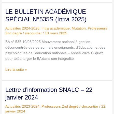
LE
LE BULLETIN ACADÉMIQUE
BULLETIN
SPÉCIAL N°535S (Intra 2025)
ACADÉMIQUE
SPÉCIAL
Actualités 2024-2025
,
Intra académique
,
Mutation
,
Professeurs
N°535S
2nd degré
/
slecourtier
/
10 mars 2025
(Intra
BA n° 535 10/03/2025 Mouvement national à gestion
2025)
déconcentrée des personnels enseignants, d’éducation et des
psychologues de l’éducation nationale – Année 2025 Cliquez
pour télécharger le BA dans son intégralité
Lire la suite »
Lettre
Lettre d’information SNALC – 22
d’information
janvier 2024
SNALC
–
Actualités 2023-2024
,
Professeurs 2nd degré
/
slecourtier
/
22
22
janvier 2024