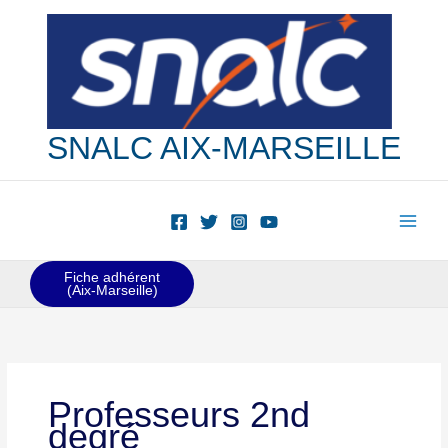
Aller
au
contenu
SNALC AIX-MARSEILLE
Fiche adhérent
(Aix-Marseille)
Professeurs 2nd
degré