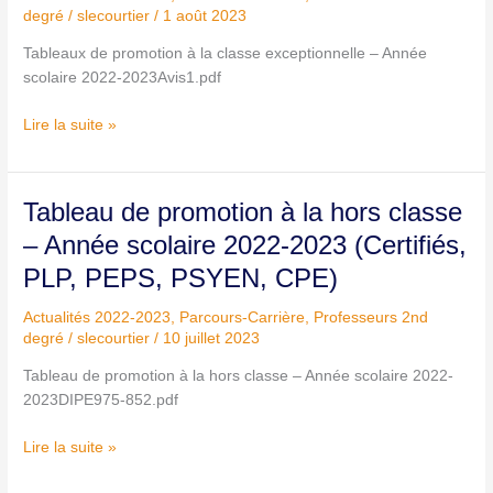
classe
degré
/
slecourtier
/
1 août 2023
exceptionnelle
–
Tableaux de promotion à la classe exceptionnelle – Année
Année
scolaire 2022-2023Avis1.pdf
scolaire
Lire la suite »
2022-
2023
Tableau
Tableau de promotion à la hors classe
de
– Année scolaire 2022-2023 (Certifiés,
promotion
PLP, PEPS, PSYEN, CPE)
à
la
Actualités 2022-2023
,
Parcours-Carrière
,
Professeurs 2nd
hors
degré
/
slecourtier
/
10 juillet 2023
classe
–
Tableau de promotion à la hors classe – Année scolaire 2022-
Année
2023DIPE975-852.pdf
scolaire
Lire la suite »
2022-
2023