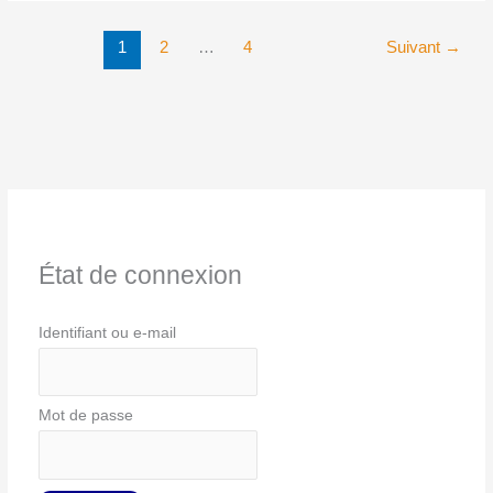
(Certifiés,
PLP,
1
2
…
4
Suivant
→
PEPS,
PSYEN,
CPE)
État de connexion
Identifiant ou e-mail
Mot de passe