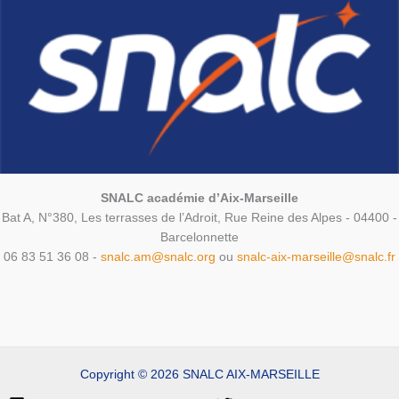
SNALC académie d’Aix-Marseille
Bat A, N°380, Les terrasses de l’Adroit, Rue Reine des Alpes - 04400 -
Barcelonnette
06 83 51 36 08 -
snalc.am@snalc.org
ou
snalc-aix-marseille@snalc.fr
Copyright © 2026 SNALC AIX-MARSEILLE