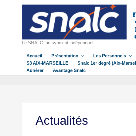
Aller
au
contenu
Le SNALC, un syndicat indépendant
Accueil
Présentation
Les Personnels
S3 AIX-MARSEILLE
Snalc 1er degré (Aix-Marsei
Adhérer
Avantage Snalc
Actualités