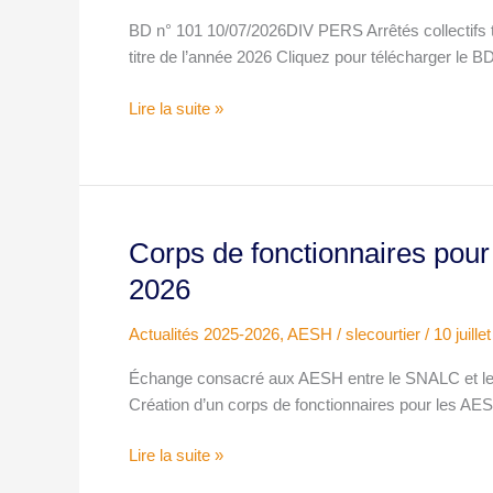
N°101S
BD n° 101 10/07/2026DIV PERS Arrêtés collectifs
(HC
titre de l’année 2026 Cliquez pour télécharger le B
et
CE
Lire la suite »
PE
-
>
84)
Corps de fonctionnaires pour
Corps
de
2026
fonctionnaires
pour
Actualités 2025-2026
,
AESH
/
slecourtier
/
10 juille
les
Échange consacré aux AESH entre le SNALC et le
AESH
Création d’un corps de fonctionnaires pour les A
:
compte
Lire la suite »
rendu
du