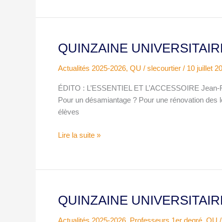
8
juillet
2026
QUINZAINE UNIVERSITAIRE
QUINZAINE
UNIVERSITAIRE
Actualités 2025-2026
,
QU
/
slecourtier
/
10 juillet 2
n°1515
ÉDITO : L’ESSENTIEL ET L’ACCESSOIRE Jean-Rém
Pour un désamiantage ? Pour une rénovation des
élèves
Lire la suite »
QUINZAINE UNIVERSITAIRE 
QUINZAINE
UNIVERSITAIRE
Actualités 2025-2026
,
Professeurs 1er degré
,
QU
n°1515