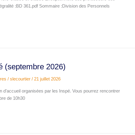
tégralité :BD 361.pdf Sommaire :Division des Personnels
é (septembre 2026)
ires
/
slecourtier
/
21 juillet 2026
on d’accueil organisées par les Inspé. Vous pourrez rencontrer
mbre de 10h30