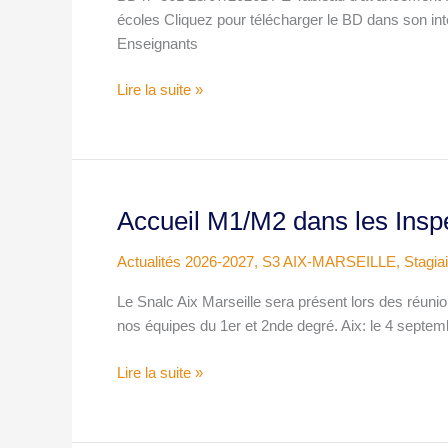
(HC
écoles Cliquez pour télécharger le BD dans son in
et
Enseignants
CE
PE
Lire la suite »
13)
Accueil M1/M2 dans les Insp
Accueil
M1/M2
Actualités 2026-2027
,
S3 AIX-MARSEILLE
,
Stagia
dans
les
Le Snalc Aix Marseille sera présent lors des réuni
Inspé
nos équipes du 1er et 2nde degré. Aix: le 4 septe
(septembre
2026)
Lire la suite »