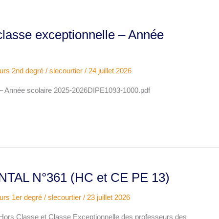
classe exceptionnelle – Année
urs 2nd degré
/
slecourtier
/
24 juillet 2026
e – Année scolaire 2025-2026DIPE1093-1000.pdf
AL N°361 (HC et CE PE 13)
urs 1er degré
/
slecourtier
/
23 juillet 2026
ors Classe et Classe Exceptionnelle des professeurs des