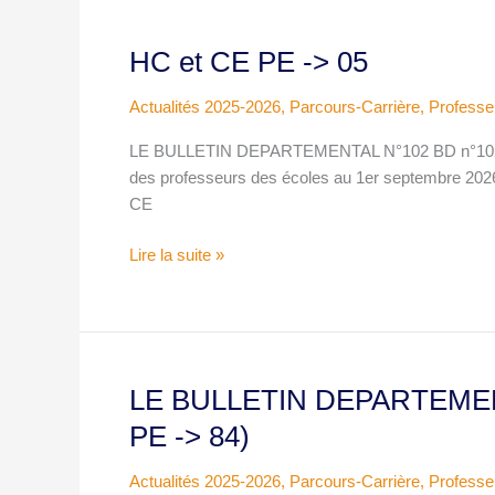
HC et CE PE -> 05
HC
et
Actualités 2025-2026
,
Parcours-Carrière
,
Professe
CE
PE
LE BULLETIN DEPARTEMENTAL N°102 BD n°10208/0
-
des professeurs des écoles au 1er septembre 2026 
>
CE
05
Lire la suite »
LE BULLETIN DEPARTEMEN
LE
BULLETIN
PE -> 84)
DEPARTEMENTAL
SPÉCIAL
Actualités 2025-2026
,
Parcours-Carrière
,
Professe