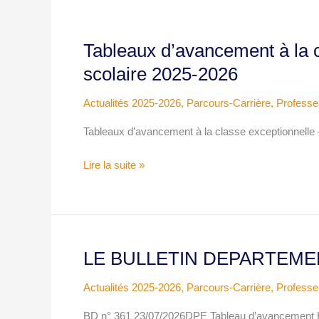
Tableaux d’avancement à la 
Tableaux
d’avancement
scolaire 2025-2026
à
la
Actualités 2025-2026
,
Parcours-Carrière
,
Professe
classe
Tableaux d’avancement à la classe exceptionnell
exceptionnelle
–
Lire la suite »
Année
scolaire
2025-
2026
LE BULLETIN DEPARTEMENT
LE
BULLETIN
Actualités 2025-2026
,
Parcours-Carrière
,
Professe
DEPARTEMENTAL
N°361
BD n° 361 23/07/2026DPE Tableau d’avancement H