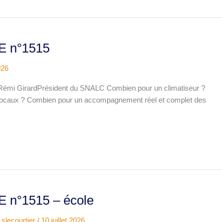
 n°1515
026
i GirardPrésident du SNALC Combien pour un climatiseur ?
 locaux ? Combien pour un accompagnement réel et complet des
n°1515 – école
/
slecourtier
/
10 juillet 2026