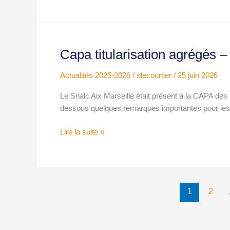
2026
Capa titularisation agrégés –
Capa
titularisation
Actualités 2025-2026
/
slecourtier
/
25 juin 2026
agrégés
–
Le Snalc Aix Marseille était présent à la CAPA des 
25
dessous quelques remarques importantes pour les 
juin
2026
Lire la suite »
1
2