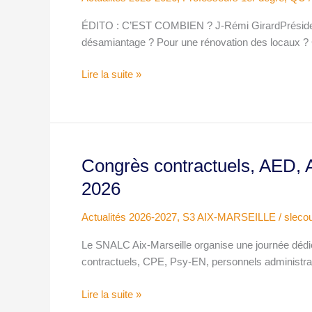
–
ÉDITO : C’EST COMBIEN ? J-Rémi GirardPrésiden
école
désamiantage ? Pour une rénovation des locaux ?
Lire la suite »
Congrès contractuels, AED, 
Congrès
contractuels,
2026
AED,
AESH
Actualités 2026-2027
,
S3 AIX-MARSEILLE
/
slecou
–
Le SNALC Aix-Marseille organise une journée dédié
Marseille
contractuels, CPE, Psy-EN, personnels administra
–
22
Lire la suite »
septembre