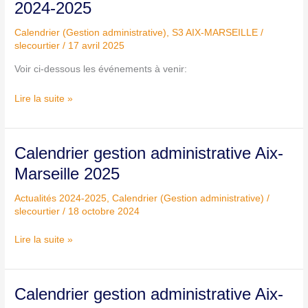
2024-2025
administrative
2024-
Calendrier (Gestion administrative)
,
S3 AIX-MARSEILLE
/
2025
slecourtier
/
17 avril 2025
Voir ci-dessous les événements à venir:
Lire la suite »
Calendrier
Calendrier gestion administrative Aix-
gestion
Marseille 2025
administrative
Aix-
Actualités 2024-2025
,
Calendrier (Gestion administrative)
/
Marseille
slecourtier
/
18 octobre 2024
2025
Lire la suite »
Calendrier
Calendrier gestion administrative Aix-
gestion