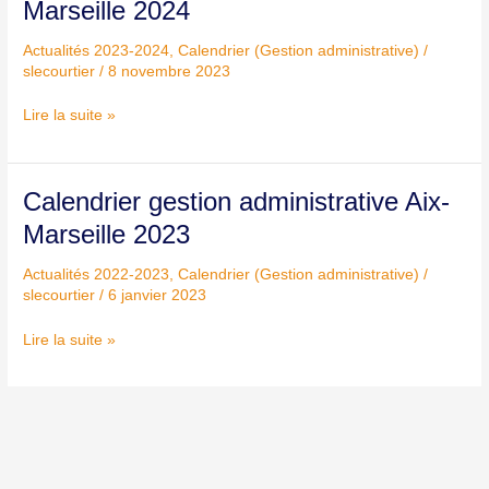
Marseille 2024
administrative
Aix-
Actualités 2023-2024
,
Calendrier (Gestion administrative)
/
Marseille
slecourtier
/
8 novembre 2023
2024
Lire la suite »
Calendrier
Calendrier gestion administrative Aix-
gestion
Marseille 2023
administrative
Aix-
Actualités 2022-2023
,
Calendrier (Gestion administrative)
/
Marseille
slecourtier
/
6 janvier 2023
2023
Lire la suite »