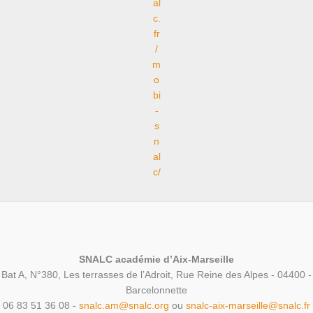
al
c.
fr
/
m
o
bi
-
s
n
al
c/
SNALC académie d’Aix-Marseille
Bat A, N°380, Les terrasses de l’Adroit, Rue Reine des Alpes - 04400 -
Barcelonnette
06 83 51 36 08 -
snalc.am@snalc.org
ou
snalc-aix-marseille@snalc.fr