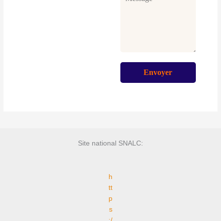
Site national SNALC:
h
tt
p
s
:/