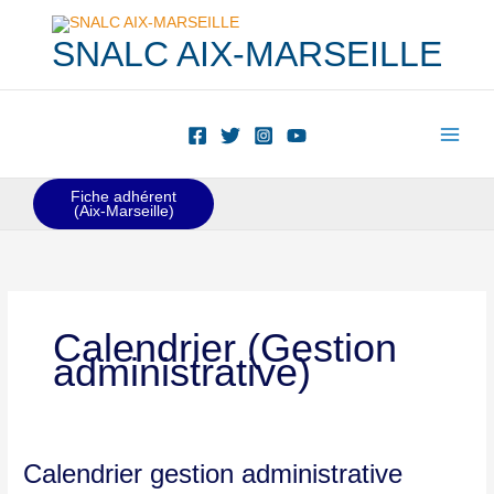
Aller
au
SNALC AIX-MARSEILLE
contenu
Fiche adhérent
(Aix-Marseille)
Calendrier (Gestion
administrative)
Calendrier
Calendrier gestion administrative
gestion