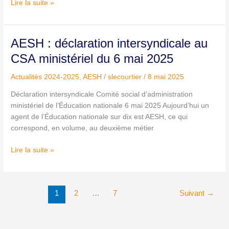
Lire la suite »
AESH
AESH : déclaration intersyndicale au
:
CSA ministériel du 6 mai 2025
déclaration
intersyndicale
Actualités 2024-2025
,
AESH
/
slecourtier
/
8 mai 2025
au
Déclaration intersyndicale Comité social d’administration
CSA
ministériel de l’Éducation nationale 6 mai 2025 Aujourd’hui un
ministériel
agent de l’Éducation nationale sur dix est AESH, ce qui
du
correspond, en volume, au deuxième métier
6
mai
Lire la suite »
2025
1
2
…
7
Suivant
→