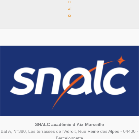
n
al
c/
SNALC académie d’Aix-Marseille
Bat A, N°380, Les terrasses de l’Adroit, Rue Reine des Alpes - 04400 -
Barcelonnette