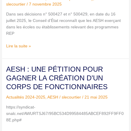
accèdent
slecourtier
/
7 novembre 2025
aux
Dans ses décisions n° 500427 et n° 500429, en date du 16
indemnités
juillet 2025, le Conseil d’État reconnaît que les AESH exerçant
REP/REP+
dans les écoles ou établissements relevant des programmes
avant
REP
2023
Lire la suite »
AESH : UNE PÉTITION POUR
AESH : UNE PÉTITION POUR
GAGNER
GAGNER LA CRÉATION D’UN
LA
CORPS DE FONCTIONNAIRES
CRÉATION
D’UN
Actualités 2024-2025
,
AESH
/
slecourtier
/
21 mai 2025
CORPS
DE
https://syndicat-
FONCTIONNAIRES
snalc.net/AWURTSJ67/95BC534D99584485ABCEF892FF9FF0
8E.php#