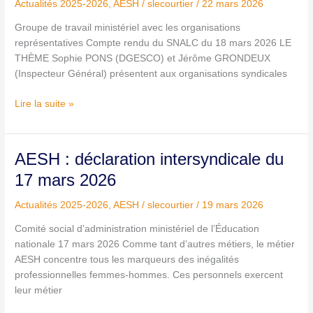
cycle
Actualités 2025-2026
,
AESH
/
slecourtier
/
22 mars 2026
4
Groupe de travail ministériel avec les organisations
:
représentatives Compte rendu du SNALC du 18 mars 2026 LE
compte
THÈME Sophie PONS (DGESCO) et Jérôme GRONDEUX
rendu
(Inspecteur Général) présentent aux organisations syndicales
du
18
Lire la suite »
mars
2026
AESH
AESH : déclaration intersyndicale du
:
17 mars 2026
déclaration
intersyndicale
Actualités 2025-2026
,
AESH
/
slecourtier
/
19 mars 2026
du
Comité social d’administration ministériel de l’Éducation
17
nationale 17 mars 2026 Comme tant d’autres métiers, le métier
mars
AESH concentre tous les marqueurs des inégalités
2026
professionnelles femmes-hommes. Ces personnels exercent
leur métier