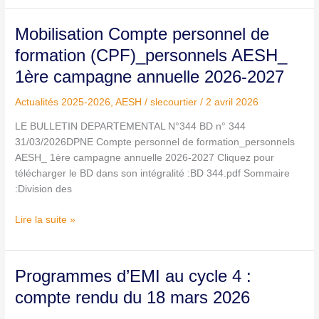
Mobilisation
Mobilisation Compte personnel de
Compte
formation (CPF)_personnels AESH_
personnel
1ère campagne annuelle 2026-2027
de
formation
Actualités 2025-2026
,
AESH
/
slecourtier
/
2 avril 2026
(CPF)_personnels
AESH_
LE BULLETIN DEPARTEMENTAL N°344 BD n° 344
1ère
31/03/2026DPNE Compte personnel de formation_personnels
campagne
AESH_ 1ère campagne annuelle 2026-2027 Cliquez pour
annuelle
télécharger le BD dans son intégralité :BD 344.pdf Sommaire
2026-
:Division des
2027
Lire la suite »
Programmes
Programmes d’EMI au cycle 4 :
d’EMI
compte rendu du 18 mars 2026
au