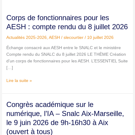
Corps
Corps de fonctionnaires pour les
de
AESH : compte rendu du 8 juillet 2026
fonctionnaires
pour
Actualités 2025-2026
,
AESH
/
slecourtier
/
10 juillet 2026
les
Échange consacré aux AESH entre le SNALC et le ministère
AESH
Compte rendu du SNALC du 8 juillet 2026 LE THÈME Création
:
d’un corps de fonctionnaires pour les AESH. L’ESSENTIEL Suite
compte
[…]
rendu
du
Lire la suite »
8
juillet
2026
Congrès
Congrès académique sur le
académique
numérique, l’IA – Snalc Aix-Marseille,
sur
le 9 juin 2026 de 9h-16h30 à Aix
le
numérique,
(ouvert à tous)