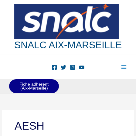
Aller
au
contenu
SNALC AIX-MARSEILLE
Fiche adhérent
(Aix-Marseille)
AESH