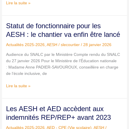
Lire la suite »
Statut
Statut de fonctionnaire pour les
de
AESH : le chantier va enfin être lancé
fonctionnaire
pour
Actualités 2025-2026
,
AESH
/
slecourtier
/
28 janvier 2026
les
Audience du SNALC par le Ministère Compte rendu du SNALC
AESH :
du 27 janvier 2026 Pour le Ministère de l’Éducation nationale
le
: Madame Anne PADIER-SAVOUROUX, conseillère en charge
chantier
de l’école inclusive, de
va
enfin
Lire la suite »
être
lancé
Les
Les AESH et AED accèdent aux
AESH
indemnités REP/REP+ avant 2023
et
AED
Actualités 2025-2026
,
AED - CPE (Vie scolaire)
,
AESH
/