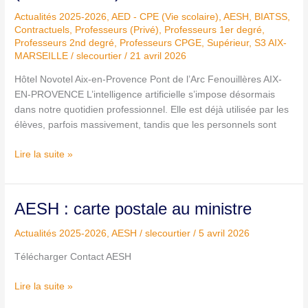
l’IA
Actualités 2025-2026
,
AED - CPE (Vie scolaire)
,
AESH
,
BIATSS
,
–
Contractuels
,
Professeurs (Privé)
,
Professeurs 1er degré
,
Snalc
Professeurs 2nd degré
,
Professeurs CPGE, Supérieur
,
S3 AIX-
Aix-
MARSEILLE
/
slecourtier
/
21 avril 2026
Marseille,
le
Hôtel Novotel Aix-en-Provence Pont de l’Arc Fenouillères AIX-
9
EN-PROVENCE L’intelligence artificielle s’impose désormais
juin
dans notre quotidien professionnel. Elle est déjà utilisée par les
2026
élèves, parfois massivement, tandis que les personnels sont
de
9h-
Lire la suite »
16h30
à
Aix
AESH
AESH : carte postale au ministre
(ouvert
:
à
Actualités 2025-2026
,
AESH
/
slecourtier
/
5 avril 2026
carte
tous)
postale
Télécharger Contact AESH
au
ministre
Lire la suite »