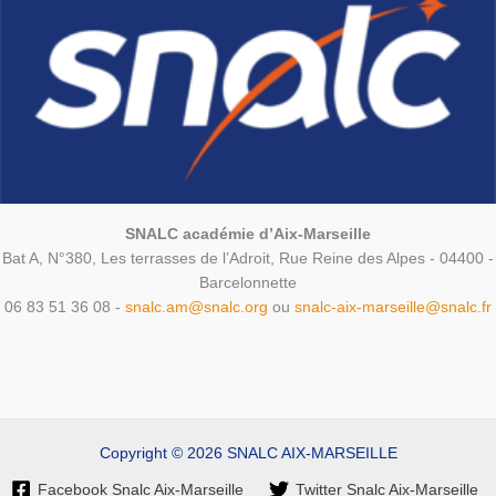
SNALC académie d’Aix-Marseille
Bat A, N°380, Les terrasses de l’Adroit, Rue Reine des Alpes - 04400 -
Barcelonnette
06 83 51 36 08 -
snalc.am@snalc.org
ou
snalc-aix-marseille@snalc.fr
Copyright © 2026 SNALC AIX-MARSEILLE
Facebook Snalc Aix-Marseille
Twitter Snalc Aix-Marseille