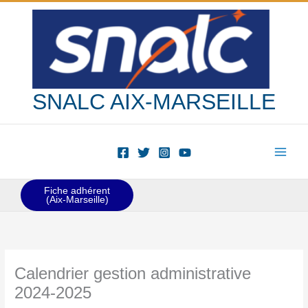
Aller
au
contenu
SNALC AIX-MARSEILLE
Fiche adhérent
(Aix-Marseille)
Calendrier gestion administrative
2024-2025