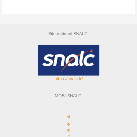
Site national SNALC:
https://snalc.fr/
MOBI-SNALC:
ht
tp
s:
//