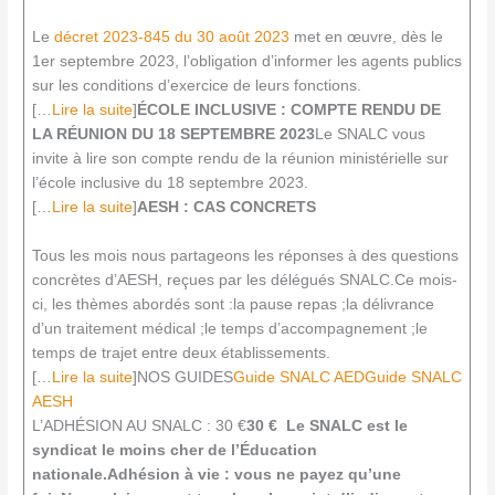
Le
décret 2023-845 du 30 août 2023
met en œuvre, dès le
1er septembre 2023, l’obligation d’informer les agents publics
sur les conditions d’exercice de leurs fonctions.
[…
Lire la suite
]
ÉCOLE INCLUSIVE : COMPTE RENDU DE
LA RÉUNION DU 18 SEPTEMBRE 2023
Le SNALC vous
invite à lire son compte rendu de la réunion ministérielle sur
l’école inclusive du 18 septembre 2023.
[…
Lire la suite
]
AESH : CAS CONCRETS
Tous les mois nous partageons les réponses à des questions
concrètes d’AESH, reçues par les délégués SNALC.Ce mois-
ci, les thèmes abordés sont :la pause repas ;la délivrance
d’un traitement médical ;le temps d’accompagnement ;le
temps de trajet entre deux établissements.
[…
Lire la suite
]NOS GUIDES
Guide SNALC AED
Guide SNALC
AESH
L’ADHÉSION AU SNALC : 30 €
30 €
Le SNALC est le
syndicat le moins cher de l’Éducation
nationale.
Adhésion à vie : vous ne payez qu’une