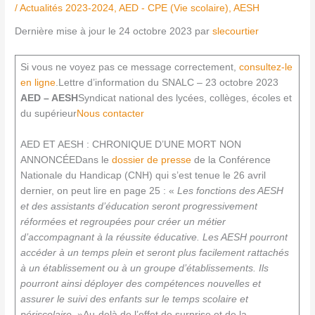
/
Actualités 2023-2024
,
AED - CPE (Vie scolaire)
,
AESH
Dernière mise à jour le 24 octobre 2023 par
slecourtier
Si vous ne voyez pas ce message correctement,
consultez-le
en ligne
.Lettre d’information du SNALC – 23 octobre 2023
AED – AESH
Syndicat national des lycées, collèges, écoles et
du supérieur
Nous contacter
AED ET AESH : CHRONIQUE D’UNE MORT NON
ANNONCÉEDans le
dossier de presse
de la Conférence
Nationale du Handicap (CNH) qui s’est tenue le 26 avril
dernier, on peut lire en page 25 : «
Les fonctions des AESH
et des assistants d’éducation seront progressivement
réformées et regroupées pour créer un métier
d’accompagnant à la réussite éducative. Les AESH pourront
accéder à un temps plein et seront plus facilement rattachés
à un établissement ou à un groupe d’établissements. Ils
pourront ainsi déployer des compétences nouvelles et
assurer le suivi des enfants sur le temps scolaire et
périscolaire
. »Au-delà de l’effet de surprise et de la