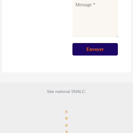
Site national SNALC:
h
tt
p
s