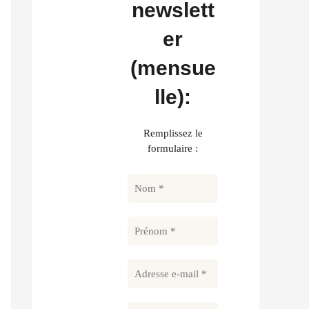
newslett
er
(mensue
lle):
Remplissez le
formulaire :