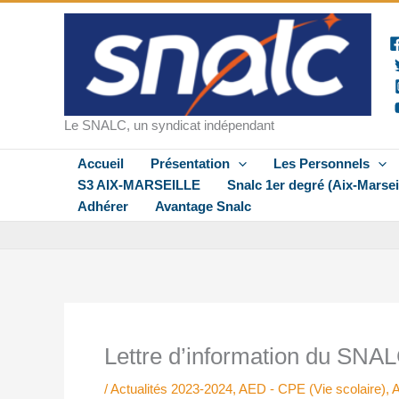
Aller
au
contenu
Le SNALC, un syndicat indépendant
Accueil
Présentation
Les Personnels
S3 AIX-MARSEILLE
Snalc 1er degré (Aix-Marsei
Adhérer
Avantage Snalc
Lettre d’information du SNA
/
Actualités 2023-2024
,
AED - CPE (Vie scolaire)
,