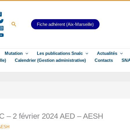
Rechercher
Fiche adhérent (Aix-Marseille)
Mutation
Les publications Snalc
Actualités
lle)
Calendrier (Gestion administrative)
Contacts
SNA
LC – 2 février 2024 AED – AESH
AESH