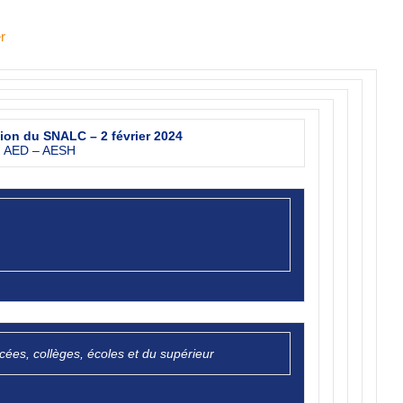
r
tion du SNALC – 2 février 2024
AED – AESH
ycées, collèges, écoles et du supérieur