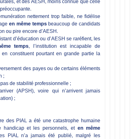
rurales, et des AESH, moins connue que celle
 préoccupante.
munération nettement trop faible, ne fidélise
rage
en même temps
beaucoup de candidats
ion ou pire encore d’AESH.
istant d’éducation ou d’AESH se raréfient, les
même temps
, l’institution est incapable de
 en constituent pourtant en grande partie la
 versement des payes ou de certains éléments
 ;
as de stabilité professionnelle ;
rriver (APSH), voire qui n’arrivent jamais
ation) ;
re des PIAL a été une catastrophe humaine
e handicap et les personnels, et
en même
ces PIAL n’a jamais été publié, malgré les