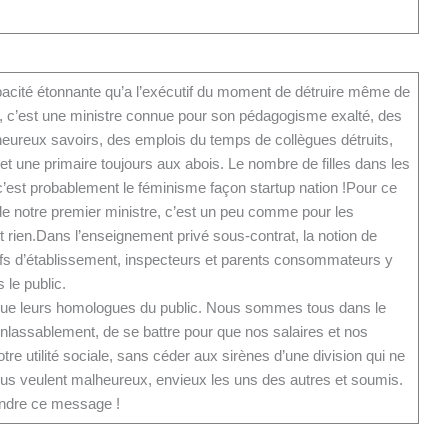
acité étonnante qu’a l’exécutif du moment de détruire même de
, c’est une ministre connue pour son pédagogisme exalté, des
eureux savoirs, des emplois du temps de collègues détruits,
et une primaire toujours aux abois. Le nombre de filles dans les
 c’est probablement le féminisme façon startup nation !Pour ce
 de notre premier ministre, c’est un peu comme pour les
t rien.Dans l’enseignement privé sous-contrat, la notion de
efs d’établissement, inspecteurs et parents consommateurs y
 le public.
 que leurs homologues du public. Nous sommes tous dans le
inlassablement, de se battre pour que nos salaires et nos
otre utilité sociale, sans céder aux sirènes d’une division qui ne
 nous veulent malheureux, envieux les uns des autres et soumis.
endre ce message !