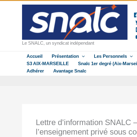
Aller
au
contenu
Le SNALC, un syndicat indépendant
Accueil
Présentation
Les Personnels
S3 AIX-MARSEILLE
Snalc 1er degré (Aix-Marsei
Adhérer
Avantage Snalc
Lettre d’information SNALC –
l’enseignement privé sous co