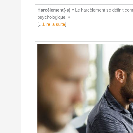
Harcèlement(-s)
« Le harcèlement se définit com
psychologique. »
[…
Lire la suite
]