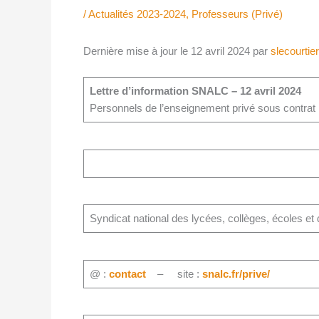
/
Actualités 2023-2024
,
Professeurs (Privé)
Dernière mise à jour le 12 avril 2024 par
slecourtier
Lettre d’information SNALC – 12 avril 2024
Personnels de l’enseignement privé sous contrat
Syndicat national des lycées, collèges, écoles et
@ :
contact
– site :
snalc.fr/prive/