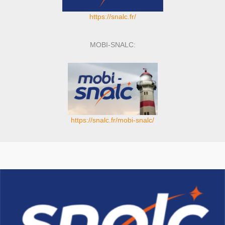
https://snalc.fr/
MOBI-SNALC:
https://snalc.fr/mobi-snalc/