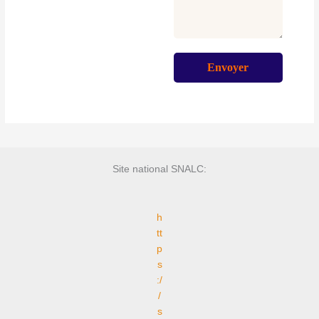
Site national SNALC:
h
tt
p
s
:/
/
s