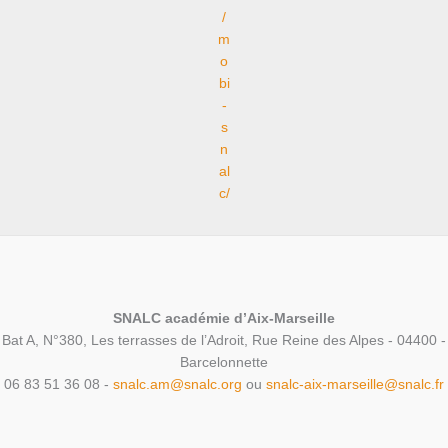
/
m
o
bi
-
s
n
al
c/
SNALC académie d’Aix-Marseille
Bat A, N°380, Les terrasses de l’Adroit, Rue Reine des Alpes - 04400 -
Barcelonnette
06 83 51 36 08 -
snalc.am@snalc.org
ou
snalc-aix-marseille@snalc.fr