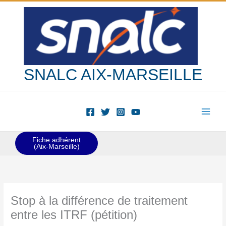
Aller
au
contenu
SNALC AIX-MARSEILLE
Fiche adhérent
(Aix-Marseille)
Stop à la différence de traitement
entre les ITRF (pétition)