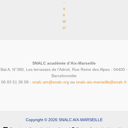
-
s
n
al
c/
SNALC académie d’Aix-Marseille
Bat A, N°380, Les terrasses de l’Adroit, Rue Reine des Alpes - 04400 -
Barcelonnette
06 83 51 36 08 -
snalc.am@snalc.org
ou
snalc-aix-marseille@snalc.fr
Copyright © 2026 SNALC AIX-MARSEILLE