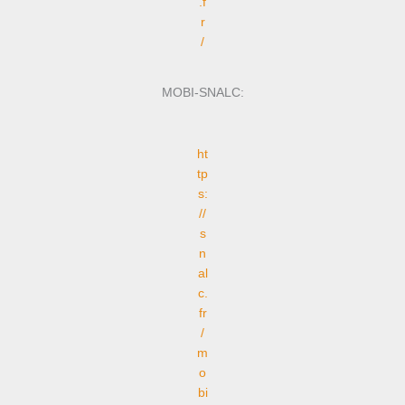
.f
r
/
MOBI-SNALC:
ht
tp
s:
//
s
n
al
c.
fr
/
m
o
bi