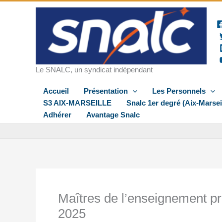
Aller
au
contenu
Le SNALC, un syndicat indépendant
Accueil
Présentation
Les Personnels
S3 AIX-MARSEILLE
Snalc 1er degré (Aix-Marsei
Adhérer
Avantage Snalc
Maîtres de l’enseignement pri
2025