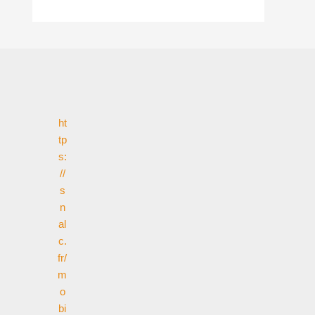
ht
tp
s:
//
s
n
al
c.
fr/
m
o
bi