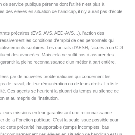
e service publique pérenne dont l’utilité n’est plus à
s des élèves en situation de handicap, il n’y aurait pas d’école
contrats précaires (EVS, AVS, AED-AVS…), l’action des
gressivement les conditions d’emploi de ces personnels qui
ablissements scolaires. Les contrats d’AESH, l’accès à un CDI
tituent des avancées. M
a
is cela ne suffit pas à assurer des
à garantir la pleine reconnaissance d’un métier à part entière.
rtées par de nouvelles problématiques qui concernent les
s de travail, de leur rémunération ou de leurs droits. La liste
vité. Ces agents se heurtent la plupart du temps au silence de
n et au mépris de l’institution.
ns leurs missions en leur garantissant une reconnaissance
ier de la Fonction publique. C’est la seule issue possible pour
avec cette précarité insupportable (temps incomplets, bas
e l’accompagnement des élèves en situation de handicap est un