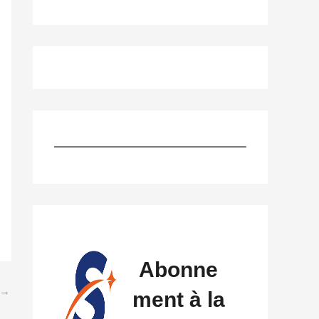
Abonne
→
ment à la