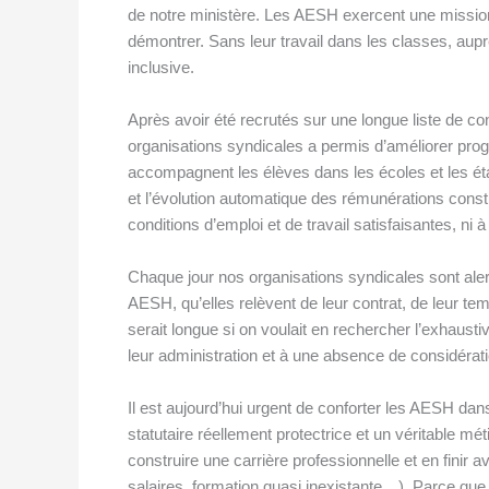
de notre ministère. Les AESH exercent une mission d
démontrer. Sans leur travail dans les classes, auprè
inclusive.
Après avoir été recrutés sur une longue liste de 
organisations syndicales a permis d’améliorer pro
accompagnent les élèves dans les écoles et les ét
et l’évolution automatique des rémunérations cons
conditions d’emploi et de travail satisfaisantes, ni 
Chaque jour nos organisations syndicales sont ale
AESH, qu’elles relèvent de leur contrat, de leur temp
serait longue si on voulait en rechercher l’exhausti
leur administration et à une absence de considératio
Il est aujourd’hui urgent de conforter les AESH da
statutaire réellement protectrice et un véritable mét
construire une carrière professionnelle et en finir 
salaires, formation quasi inexistante…). Parce qu