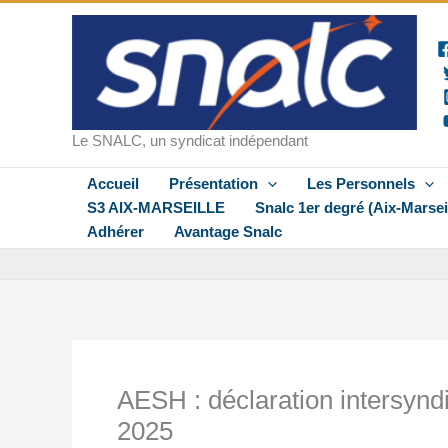
Aller
au
contenu
Le SNALC, un syndicat indépendant
Accueil
Présentation
Les Personnels
S3 AIX-MARSEILLE
Snalc 1er degré (Aix-Marsei
Adhérer
Avantage Snalc
AESH : déclaration intersynd
2025