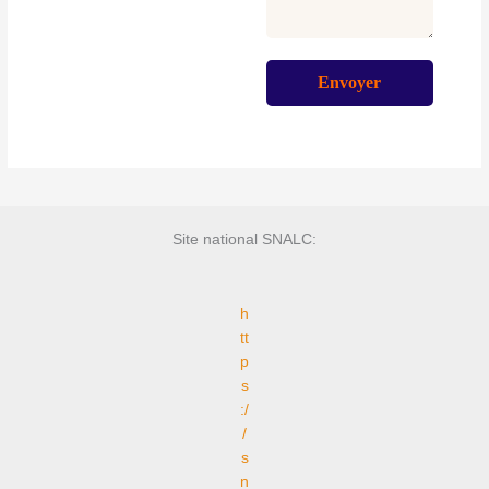
Site national SNALC:
h
tt
p
s
:/
/
s
n