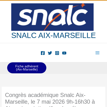
Aller
au
contenu
SNALC AIX-MARSEILLE
Fiche adhérent
(Aix-Marseille)
Congrès académique Snalc Aix-
Marseille, le 7 mai 2026 9h-16h30 à