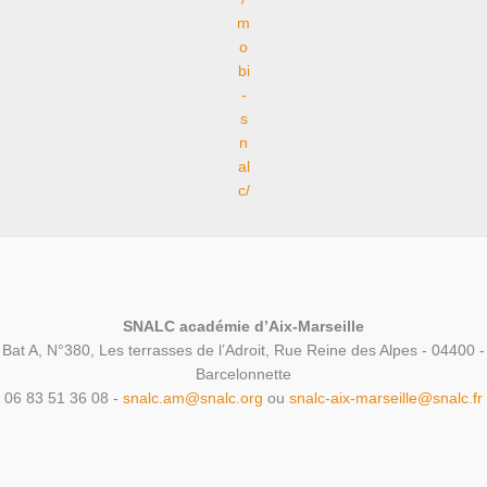
m
o
bi
-
s
n
al
c/
SNALC académie d’Aix-Marseille
Bat A, N°380, Les terrasses de l’Adroit, Rue Reine des Alpes - 04400 -
Barcelonnette
06 83 51 36 08 -
snalc.am@snalc.org
ou
snalc-aix-marseille@snalc.fr