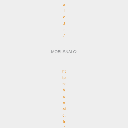
a
l
c
.f
r
/
MOBI-SNALC:
ht
tp
s:
//
s
n
al
c.
fr
/