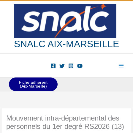
Aller
au
contenu
SNALC AIX-MARSEILLE
Fiche adhérent
(Aix-Marseille)
Mouvement intra-départemental des
personnels du 1er degré RS2026 (13)