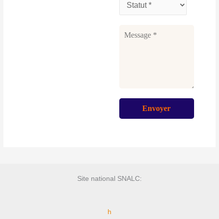
Site national SNALC:
h