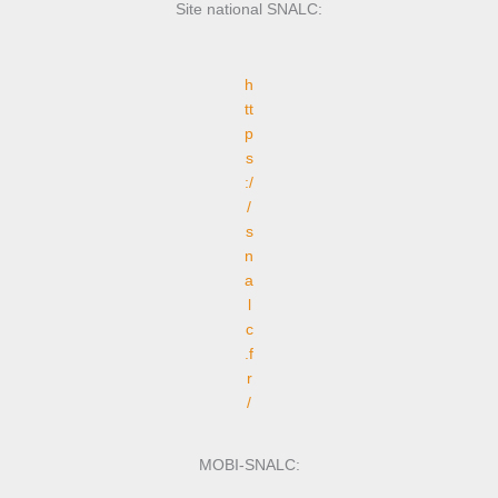
Site national SNALC:
h
tt
p
s
:/
/
s
n
a
l
c
.f
r
/
MOBI-SNALC: