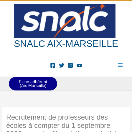
Aller
au
contenu
SNALC AIX-MARSEILLE
Fiche adhérent
(Aix-Marseille)
Recrutement de professeurs des
écoles à compter du 1 septembre