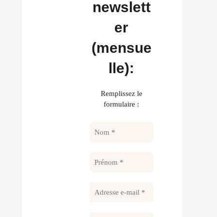
newslett
er
(mensue
lle):
Remplissez le
formulaire :