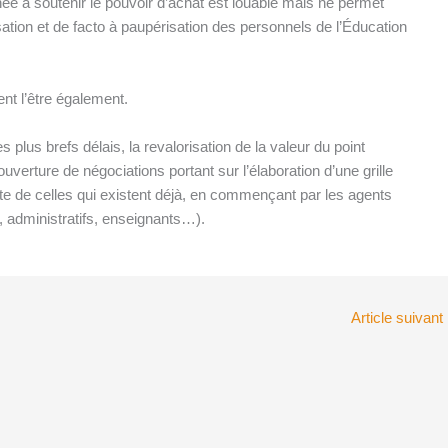
née à soutenir le pouvoir d’achat est louable mais ne permet
tion et de facto à paupérisation des personnels de l’Éducation
nt l’être également.
plus brefs délais, la revalorisation de la valeur du point
 l’ouverture de négociations portant sur l’élaboration d’une grille
onte de celles qui existent déjà, en commençant par les agents
, administratifs, enseignants…).
Article suivant