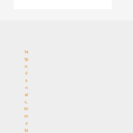
ht
tp
s:
//
s
n
al
c.
fr/
m
o
bi