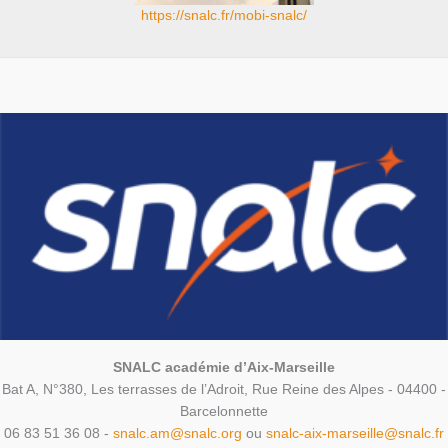
https://snalc.fr/mobi-snalc/
SNALC académie d’Aix-Marseille
Bat A, N°380, Les terrasses de l’Adroit, Rue Reine des Alpes - 04400 -
Barcelonnette
06 83 51 36 08 -
snalc.am@snalc.org
ou
snalc-aix-marseille@snalc.fr