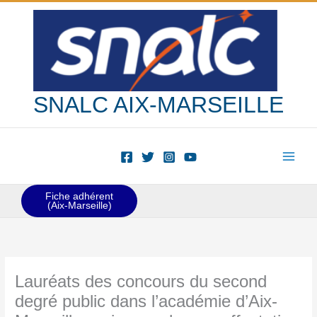
Aller
au
contenu
SNALC AIX-MARSEILLE
Fiche adhérent
(Aix-Marseille)
Lauréats des concours du second
degré public dans l’académie d’Aix-