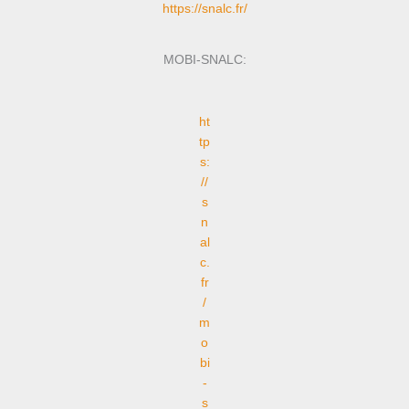
https://snalc.fr/
MOBI-SNALC:
ht
tp
s:
//
s
n
al
c.
fr
/
m
o
bi
-
s