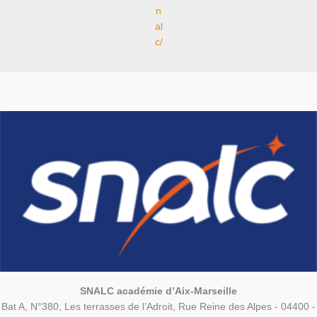
n
al
c/
SNALC académie d’Aix-Marseille
Bat A, N°380, Les terrasses de l’Adroit, Rue Reine des Alpes - 04400 -