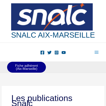
Aller
au
contenu
SNALC AIX-MARSEILLE
Fiche adhérent
(Aix-Marseille)
Les publications
Snalc