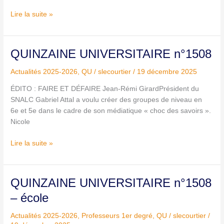
Lire la suite »
QUINZAINE
QUINZAINE UNIVERSITAIRE n°1508
UNIVERSITAIRE
Actualités 2025-2026
,
QU
/
slecourtier
/
19 décembre 2025
n°1508
ÉDITO : FAIRE ET DÉFAIRE Jean-Rémi GirardPrésident du
SNALC Gabriel Attal a voulu créer des groupes de niveau en
6e et 5e dans le cadre de son médiatique « choc des savoirs ».
Nicole
Lire la suite »
QUINZAINE
QUINZAINE UNIVERSITAIRE n°1508
UNIVERSITAIRE
– école
n°1508
–
Actualités 2025-2026
,
Professeurs 1er degré
,
QU
/
slecourtier
/