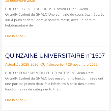
école
19 décembre 2025
ÉDITO : …C’EST TOUJOURS TRAVAILLER ! J-Rémi
GirardPrésident du SNALC Une semaine de cours était répartie
sur 4 jours et demi, dont le samedi matin, avec un horaire
hebdomadaire de
Lire la suite »
QUINZAINE
QUINZAINE UNIVERSITAIRE n°1507
UNIVERSITAIRE
Actualités 2025-2026
,
QU
/
slecourtier
/
28 novembre 2025
n°1507
ÉDITO : POUR UN MEILLEUR TRAITEMENT Jean-Rémi
GirardPrésident du SNALC Les enseignants fonctionnaires ont
une part de primes deux fois inférieure à celle des autres
fonctionnaires de catégorie A. Il faut
Lire la suite »