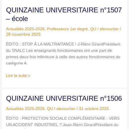
QUINZAINE
QUINZAINE UNIVERSITAIRE n°1507
UNIVERSITAIRE
– école
n°1507
–
Actualités 2025-2026
,
Professeurs 1er degré
,
QU
/
slecourtier
/
école
28 novembre 2025
ÉDITO : STOP À LA MALTRAITANCE ! J-Rémi GirardPrésident
du SNALC Les enseignants fonctionnaires ont une part de
primes deux fois inférieure à celle des autres fonctionnaires de
catégorie A.
Lire la suite »
QUINZAINE
QUINZAINE UNIVERSITAIRE n°1506
UNIVERSITAIRE
Actualités 2025-2026
,
QU
/
slecourtier
/
31 octobre 2025
n°1506
ÉDITO : PROTECTION SOCIALE COMPLÉMENTAIRE : VERS
UN ACCIDENT INDUSTRIEL ? Jean-Rémi GirardPrésident du