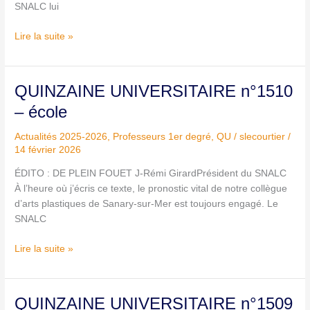
SNALC lui
Lire la suite »
QUINZAINE
QUINZAINE UNIVERSITAIRE n°1510
UNIVERSITAIRE
– école
n°1510
–
Actualités 2025-2026
,
Professeurs 1er degré
,
QU
/
slecourtier
/
école
14 février 2026
ÉDITO : DE PLEIN FOUET J-Rémi GirardPrésident du SNALC
À l’heure où j’écris ce texte, le pronostic vital de notre collègue
d’arts plastiques de Sanary-sur-Mer est toujours engagé. Le
SNALC
Lire la suite »
QUINZAINE
QUINZAINE UNIVERSITAIRE n°1509