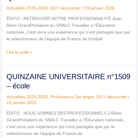
UNIVERSITAIRE
Actualités 2025-2026
,
QU
/
slecourtier
/
19 janvier 2026
n°1509
ÉDITO : RETROUVER NOTRE PROFESSIONNALITÉ Jean-
Rémi GirardPrésident du SNALC Travailler à l’Éducation
nationale, c’est vivre une expérience qui n’est partagée que par
le sélectionneur de l’équipe de France de football :
Lire la suite »
QUINZAINE
QUINZAINE UNIVERSITAIRE n°1509
UNIVERSITAIRE
– école
n°1509
–
Actualités 2025-2026
,
Professeurs 1er degré
,
QU
/
slecourtier
/
école
19 janvier 2026
ÉDITO : NOUS SOMMES DES PROFESSIONNELS J-Rémi
GirardPrésident du SNALC Travailler à l’Éducation nationale,
c’est vivre une expérience qui n’est partagée que par le
sélectionneur de l’équipe de France de