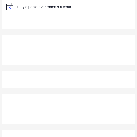
Il n’y a pas d’évènements à venir.
N
o
t
i
c
e