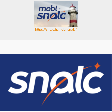
https://snalc.fr/mobi-snalc/