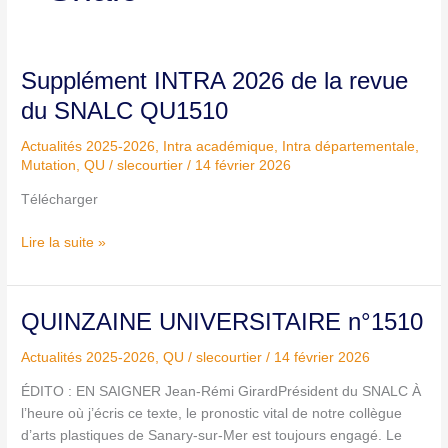
Supplément
Supplément INTRA 2026 de la revue
INTRA
du SNALC QU1510
2026
de
Actualités 2025-2026
,
Intra académique
,
Intra départementale
,
la
Mutation
,
QU
/
slecourtier
/
14 février 2026
revue
Télécharger
du
SNALC
Lire la suite »
QU1510
QUINZAINE
QUINZAINE UNIVERSITAIRE n°1510
UNIVERSITAIRE
Actualités 2025-2026
,
QU
/
slecourtier
/
14 février 2026
n°1510
ÉDITO : EN SAIGNER Jean-Rémi GirardPrésident du SNALC À
l’heure où j’écris ce texte, le pronostic vital de notre collègue
d’arts plastiques de Sanary-sur-Mer est toujours engagé. Le