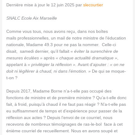
Dernière mise à jour le 12 juin 2025 par
slecourtier
SNALC Ecole Aix Marseille
Comme vous tous, nous avons reçu, dans nos boîtes
mails professionnelles, un mail de notre ministre de l’éducation
nationale, Madame 49.3 pour ne pas la nommer. Celle-ci
disait, samedi dernier, qu’il fallait
« éviter la surenchère de
mesures éculées »
après
« chaque actualité dramatique »
,
appelant à
« privilégier la réflexion ».
Avant d’ajouter
: « on ne
doit ni légiférer à chaud, ni dans l’émotion. »
De qui se moque-
t-on ?
Depuis 2017, Madame Borne n’a-t-elle pas occupé des
fonctions de ministre et de première ministre ? Qu’a-t-elle donc
fait, à froid, puisqu’à chaud il ne faut pas réagir ? N’a-t-elle pas
eu suffisamment de temps et d’expérience pour passer de la
réflexion aux actes ? Depuis l’envoi de ce courriel, nous
recevons de nombreux témoignages de ras-le-bol face à cet
énième courriel de recueillement. Nous en avons soupé et