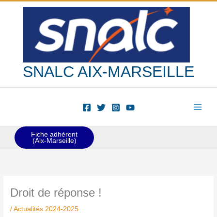
Aller
au
contenu
SNALC AIX-MARSEILLE
Fiche adhérent
(Aix-Marseille)
Droit de réponse !
/
Actualités 2024-2025