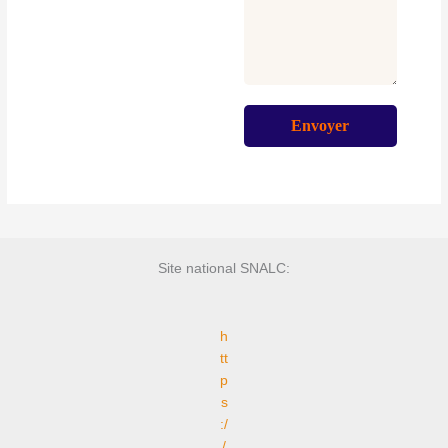
Site national SNALC:
h
tt
p
s
:/
/