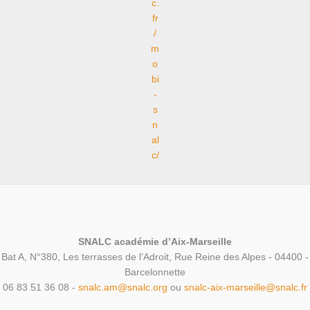
c.
fr
/
m
o
bi
-
s
n
al
c/
SNALC académie d’Aix-Marseille
Bat A, N°380, Les terrasses de l’Adroit, Rue Reine des Alpes - 04400 -
Barcelonnette
06 83 51 36 08 -
snalc.am@snalc.org
ou
snalc-aix-marseille@snalc.fr