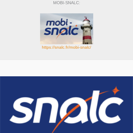
MOBI-SNALC:
https://snalc.fr/mobi-snalc/