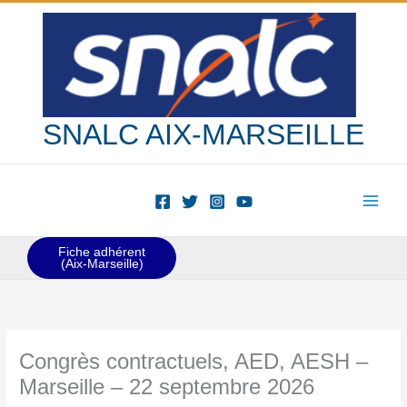
Aller
au
contenu
SNALC AIX-MARSEILLE
Fiche adhérent
(Aix-Marseille)
Congrès contractuels, AED, AESH –
Marseille – 22 septembre 2026